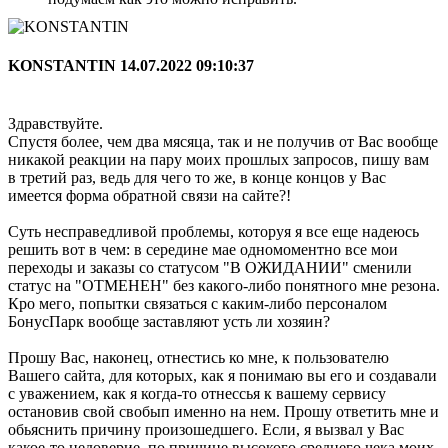
KONSTANTIN
14.07.2022 09:10:37
Здравствуйте.
Спустя более, чем два мясяца, так и не получив от Вас вообще
никакой реакции на пару моих прошлых запросов, пишу вам
в третий раз, ведь для чего то же, в конце концов у Вас
имеется форма обратной связи на сайте?!
Суть несправедливой проблемы, которуя я все еще надеюсь
решить вот в чем: в середине мае одномоментно все мои
переходы и заказы со статусом "В ОЖИДАНИИ" сменили
статус на "ОТМЕНЕН" без какого-либо понятного мне резона.
Кро мего, попытки связаться с каким-либо персоналом
БонусПарк вообще заставляют усть ли хозяин?
Прошу Вас, наконец, отнестись ко мне, к пользователю
Вашего сайта, для которых, как я понимаю вы его и создавали
с уважением, как я когда-то отнессья к вашему сервису
остановив свой свобып именно на нем. Прошу ответить мне и
обьяснить причину произошедшего. Если, я вызвал у Вас
какое-то недоверие, по причине высокого среднего чека моих