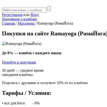
Регистрация
или
Вход
Напомним о кэшбэке
Главная
/
Магазины
/
Ramayoga (РамаЙога)
Покупки на сайте Ramayoga (РамаЙога)
До 8%
— кэшбэк с каждого заказа
Перейти к покупкам
30 дней — среднее время
ожидания кэшбэка
Поделись с друзьями и получите 10% от их кэшбэка
Тарифы / Условия:
• все для йоги
- 8%