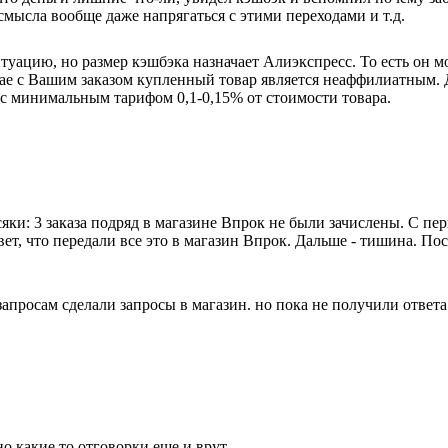
смысла вообще даже напрягаться с этими переходами и т.д.
ацию, но размер кэшбэка назначает Алиэкспресс. То есть он може
ае с Вашим заказом купленный товар является неаффилиатным. Д
 с минимальным тарифом 0,1-0,15% от стоимости товара.
яки: 3 заказа подряд в магазине Впрок не были зачислены. С пе
вет, что передали все это в магазин Впрок. Дальше - тишина. П
апросам сделали запросы в магазин. но пока не получили ответа
о какие то отговорки еще и врут