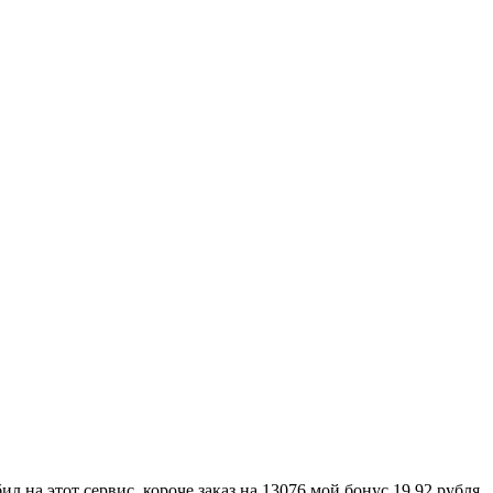
 на этот сервис, короче заказ на 13076 мой бонус 19.92 рубля