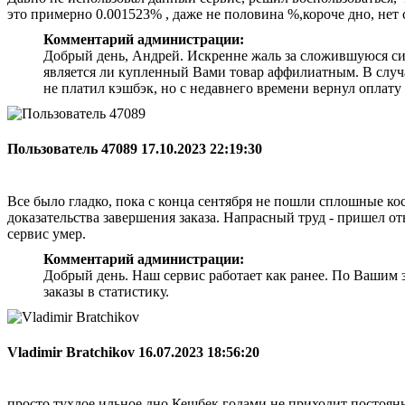
это примерно 0.001523% , даже не половина %,короче дно, нет 
Комментарий администрации:
Добрый день, Андрей. Искренне жаль за сложившуюся ситу
является ли купленный Вами товар аффилиатным. В случ
не платил кэшбэк, но с недавнего времени вернул оплату
Пользователь 47089
17.10.2023 22:19:30
Все было гладко, пока с конца сентября не пошли сплошные кос
доказательства завершения заказа. Напрасный труд - пришел от
сервис умер.
Комментарий администрации:
Добрый день. Наш сервис работает как ранее. По Вашим з
заказы в статистику.
Vladimir Bratchikov
16.07.2023 18:56:20
просто тухлое ильное дно.Кешбек годами не приходит постоянн