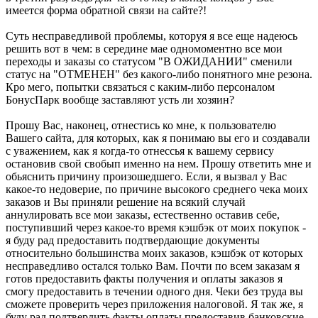
имеется форма обратной связи на сайте?!
Суть несправедливой проблемы, которуя я все еще надеюсь
решить вот в чем: в середине мае одномоментно все мои
переходы и заказы со статусом "В ОЖИДАНИИ" сменили
статус на "ОТМЕНЕН" без какого-либо понятного мне резона.
Кро мего, попытки связаться с каким-либо персоналом
БонусПарк вообще заставляют усть ли хозяин?
Прошу Вас, наконец, отнестись ко мне, к пользователю
Вашего сайта, для которых, как я понимаю вы его и создавали
с уважением, как я когда-то отнессья к вашему сервису
остановив свой свобып именно на нем. Прошу ответить мне и
обьяснить причину произошедшего. Если, я вызвал у Вас
какое-то недоверие, по причине высокого среднего чека моих
заказов и Вы приняли решение на всякий случай
аннулировать все мои заказы, естественно оставив себе,
поступивший через какое-то время кэшбэк от моих покупок -
я буду рад предоставить подтвердающие документы
относительно большинства моих заказов, кэшбэк от которых
несправедливо остался только Вам. Почти по всем заказам я
готов предоставить факты получения и оплаты заказов я
смогу предоставить в течении одного дня. Чеки без труда вы
сможете проверить через приложения налоговой. Я так же, я
буду рад подтвердить факты оплаты предоставив банковские