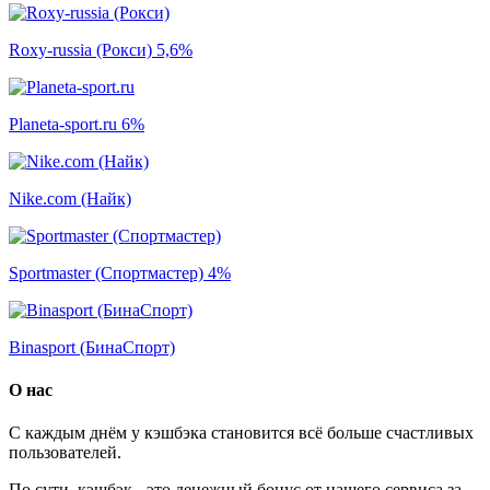
Roxy-russia (Рокси)
5,6%
Planeta-sport.ru
6%
Nike.com (Найк)
Sportmaster (Спортмастер)
4%
Binasport (БинаСпорт)
О нас
С каждым днём у кэшбэка становится всё больше счастливых
пользователей.
По сути, кэшбэк - это денежный бонус от нашего сервиса за