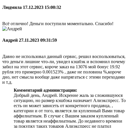
Людмила
17.12.2023 15:00:32
Всё отлично! Деньги поступили моментально. Спасибо!
Андрей
27.11.2023 09:31:59
Давно не использовал данный сервис, решил воспользоваться,
что деньги лишние что-ли, увидел кэшбэк и вспомнил почему
забил на этот сервис, короче заказ на 13076 мой бонус 19.92
рубля это примерно 0.001523% , даже не половина %,короче
дно, нет смысла вообще даже напрягаться с этими переходами
и т.д.
Комментарий администрации:
Добрый день, Андрей. Искренне жаль за сложившуюся
ситуацию, но размер кэшбэка назначает Алиэкспресс. То
есть он может зависеть от конкретного продавца, ,
категории и от того, является ли купленный Вами товар
аффилиатным. В случае с Вашим заказом купленный
товар является неаффилиатным. До недавнего времени
за покупку таких товаров Алиэкспресс не платил