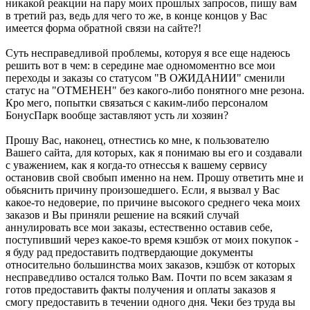
никакой реакции на пару моих прошлых запросов, пишу вам
в третий раз, ведь для чего то же, в конце концов у Вас
имеется форма обратной связи на сайте?!
Суть несправедливой проблемы, которуя я все еще надеюсь
решить вот в чем: в середине мае одномоментно все мои
переходы и заказы со статусом "В ОЖИДАНИИ" сменили
статус на "ОТМЕНЕН" без какого-либо понятного мне резона.
Кро мего, попытки связаться с каким-либо персоналом
БонусПарк вообще заставляют усть ли хозяин?
Прошу Вас, наконец, отнестись ко мне, к пользователю
Вашего сайта, для которых, как я понимаю вы его и создавали
с уважением, как я когда-то отнессья к вашему сервису
остановив свой свобып именно на нем. Прошу ответить мне и
обьяснить причину произошедшего. Если, я вызвал у Вас
какое-то недоверие, по причине высокого среднего чека моих
заказов и Вы приняли решение на всякий случай
аннулировать все мои заказы, естественно оставив себе,
поступивший через какое-то время кэшбэк от моих покупок -
я буду рад предоставить подтвердающие документы
относительно большинства моих заказов, кэшбэк от которых
несправедливо остался только Вам. Почти по всем заказам я
готов предоставить факты получения и оплаты заказов я
смогу предоставить в течении одного дня. Чеки без труда вы