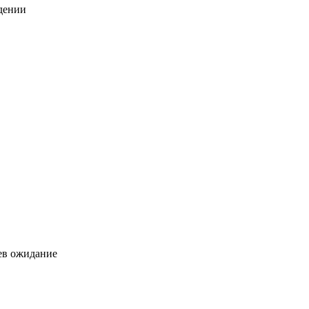
дении
цев ожидание