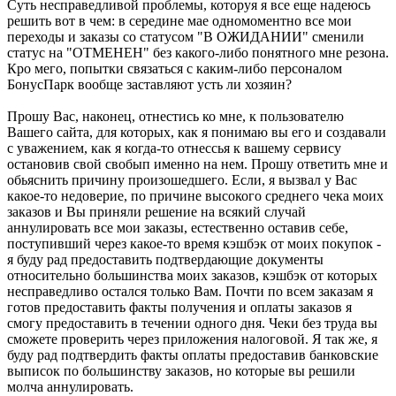
Суть несправедливой проблемы, которуя я все еще надеюсь
решить вот в чем: в середине мае одномоментно все мои
переходы и заказы со статусом "В ОЖИДАНИИ" сменили
статус на "ОТМЕНЕН" без какого-либо понятного мне резона.
Кро мего, попытки связаться с каким-либо персоналом
БонусПарк вообще заставляют усть ли хозяин?
Прошу Вас, наконец, отнестись ко мне, к пользователю
Вашего сайта, для которых, как я понимаю вы его и создавали
с уважением, как я когда-то отнессья к вашему сервису
остановив свой свобып именно на нем. Прошу ответить мне и
обьяснить причину произошедшего. Если, я вызвал у Вас
какое-то недоверие, по причине высокого среднего чека моих
заказов и Вы приняли решение на всякий случай
аннулировать все мои заказы, естественно оставив себе,
поступивший через какое-то время кэшбэк от моих покупок -
я буду рад предоставить подтвердающие документы
относительно большинства моих заказов, кэшбэк от которых
несправедливо остался только Вам. Почти по всем заказам я
готов предоставить факты получения и оплаты заказов я
смогу предоставить в течении одного дня. Чеки без труда вы
сможете проверить через приложения налоговой. Я так же, я
буду рад подтвердить факты оплаты предоставив банковские
выписок по большинству заказов, но которые вы решили
молча аннулировать.