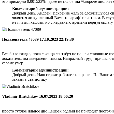
это примерно 0.001523% , даже не половина %,короче дно, нет 
Комментарий администрации:
Добрый день, Андрей. Искренне жаль за сложившуюся ситу
является ли купленный Вами товар аффилиатным. В случ
не платил кэшбэк, но с недавнего времени вернул оплату
Пользователь 47089
17.10.2023 22:19:30
Все было гладко, пока с конца сентября не пошли сплошные кос
доказательства завершения заказа. Напрасный труд - пришел от
сервис умер.
Комментарий администрации:
Добрый день. Наш сервис работает как ранее. По Вашим з
заказы в статистику.
Vladimir Bratchikov
16.07.2023 18:56:20
просто тухлое ильное дно.Кешбек годами не приходит постоянн