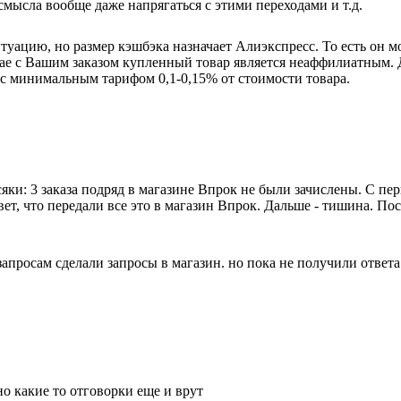
смысла вообще даже напрягаться с этими переходами и т.д.
ацию, но размер кэшбэка назначает Алиэкспресс. То есть он може
ае с Вашим заказом купленный товар является неаффилиатным. Д
 с минимальным тарифом 0,1-0,15% от стоимости товара.
яки: 3 заказа подряд в магазине Впрок не были зачислены. С пе
вет, что передали все это в магазин Впрок. Дальше - тишина. П
апросам сделали запросы в магазин. но пока не получили ответа
о какие то отговорки еще и врут