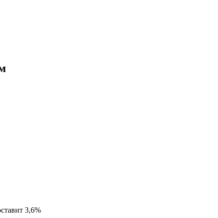
ом
оставит 3,6%