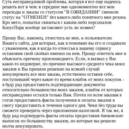
Суть несправедливой проблемы, которуя я все еще надеюсь
решить вот в чем: в середине мае одномоментно все мои
переходы и заказы со статусом "В ОЖИДАНИИ" сменили
статус на "ОТМЕНЕН" без какого-либо понятного мне резона.
Кро мего, попытки связаться с каким-либо персоналом
БонусПарк вообще заставляют усть ли хозяин?
Прошу Вас, наконец, отнестись ко мне, к пользователю
Вашего сайта, для которых, как я понимаю вы его и создавали
с уважением, как я когда-то отнессья к вашему сервису
остановив свой свобып именно на нем. Прошу ответить мне и
обьяснить причину произошедшего. Если, я вызвал у Вас
какое-то недоверие, по причине высокого среднего чека моих
заказов и Вы приняли решение на всякий случай
аннулировать все мои заказы, естественно оставив себе,
поступивший через какое-то время кэшбэк от моих покупок -
я буду рад предоставить подтвердающие документы
относительно большинства моих заказов, кэшбэк от которых
несправедливо остался только Вам. Почти по всем заказам я
готов предоставить факты получения и оплаты заказов я
смогу предоставить в течении одного дня. Чеки без труда вы
сможете проверить через приложения налоговой. Я так же, я
буду рад подтвердить факты оплаты предоставив банковские
выписок по большинству заказов, но которые вы решили
молча аннулировать.