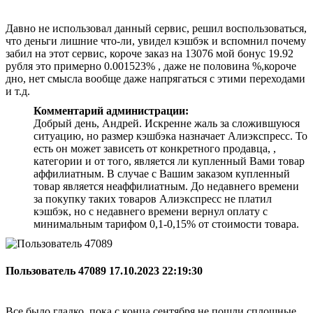
Давно не использовал данный сервис, решил воспользоваться,
что деньги лишние что-ли, увидел кэшбэк и вспомнил почему
забил на этот сервис, короче заказ на 13076 мой бонус 19.92
рубля это примерно 0.001523% , даже не половина %,короче
дно, нет смысла вообще даже напрягаться с этими переходами
и т.д.
Комментарий администрации:
Добрый день, Андрей. Искренне жаль за сложившуюся
ситуацию, но размер кэшбэка назначает Алиэкспресс. То
есть он может зависеть от конкретного продавца, ,
категории и от того, является ли купленный Вами товар
аффилиатным. В случае с Вашим заказом купленный
товар является неаффилиатным. До недавнего времени
за покупку таких товаров Алиэкспресс не платил
кэшбэк, но с недавнего времени вернул оплату с
минимальным тарифом 0,1-0,15% от стоимости товара.
Пользователь 47089
17.10.2023 22:19:30
Все было гладко, пока с конца сентября не пошли сплошные