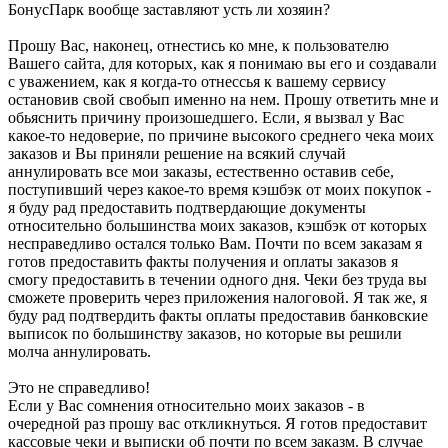
БонусПарк вообще заставляют усть ли хозяин?
Прошу Вас, наконец, отнестись ко мне, к пользователю
Вашего сайта, для которых, как я понимаю вы его и создавали
с уважением, как я когда-то отнессья к вашему сервису
остановив свой свобып именно на нем. Прошу ответить мне и
обьяснить причину произошедшего. Если, я вызвал у Вас
какое-то недоверие, по причине высокого среднего чека моих
заказов и Вы приняли решение на всякий случай
аннулировать все мои заказы, естественно оставив себе,
поступивший через какое-то время кэшбэк от моих покупок -
я буду рад предоставить подтвердающие документы
относительно большинства моих заказов, кэшбэк от которых
несправедливо остался только Вам. Почти по всем заказам я
готов предоставить факты получения и оплаты заказов я
смогу предоставить в течении одного дня. Чеки без труда вы
сможете проверить через приложения налоговой. Я так же, я
буду рад подтвердить факты оплаты предоставив банковские
выписок по большинству заказов, но которые вы решили
молча аннулировать.
Это не справедливо!
Если у Вас сомнения относительно моих заказов - в
очередной раз прошу вас откликнуться. Я готов предоставит
кассовые чеки и выписки об почти по всем заказм. В случае