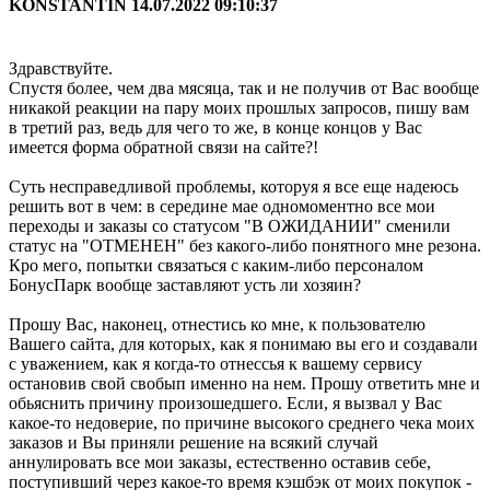
KONSTANTIN
14.07.2022 09:10:37
Здравствуйте.
Спустя более, чем два мясяца, так и не получив от Вас вообще
никакой реакции на пару моих прошлых запросов, пишу вам
в третий раз, ведь для чего то же, в конце концов у Вас
имеется форма обратной связи на сайте?!
Суть несправедливой проблемы, которуя я все еще надеюсь
решить вот в чем: в середине мае одномоментно все мои
переходы и заказы со статусом "В ОЖИДАНИИ" сменили
статус на "ОТМЕНЕН" без какого-либо понятного мне резона.
Кро мего, попытки связаться с каким-либо персоналом
БонусПарк вообще заставляют усть ли хозяин?
Прошу Вас, наконец, отнестись ко мне, к пользователю
Вашего сайта, для которых, как я понимаю вы его и создавали
с уважением, как я когда-то отнессья к вашему сервису
остановив свой свобып именно на нем. Прошу ответить мне и
обьяснить причину произошедшего. Если, я вызвал у Вас
какое-то недоверие, по причине высокого среднего чека моих
заказов и Вы приняли решение на всякий случай
аннулировать все мои заказы, естественно оставив себе,
поступивший через какое-то время кэшбэк от моих покупок -