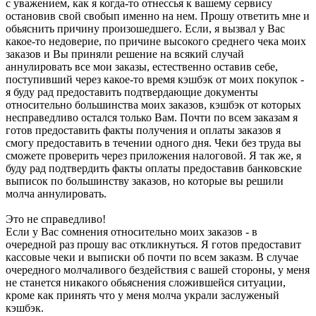
с уважением, как я когда-то отнессья к вашему сервису
остановив свой свобып именно на нем. Прошу ответить мне и
обьяснить причину произошедшего. Если, я вызвал у Вас
какое-то недоверие, по причине высокого среднего чека моих
заказов и Вы приняли решение на всякий случай
аннулировать все мои заказы, естественно оставив себе,
поступивший через какое-то время кэшбэк от моих покупок -
я буду рад предоставить подтвердающие документы
относительно большинства моих заказов, кэшбэк от которых
несправедливо остался только Вам. Почти по всем заказам я
готов предоставить факты получения и оплаты заказов я
смогу предоставить в течении одного дня. Чеки без труда вы
сможете проверить через приложения налоговой. Я так же, я
буду рад подтвердить факты оплаты предоставив банковские
выписок по большинству заказов, но которые вы решили
молча аннулировать.
Это не справедливо!
Если у Вас сомнения относительно моих заказов - в
очередной раз прошу вас откликнуться. Я готов предоставит
кассовые чеки и выписки об почти по всем заказм. В случае
очередного молчаливого бездействия с вашей стороны, у меня
не станется никакого обьяснения сложившейся ситуации,
кроме как принять что у меня молча украли заслуженый
кэшбэк.