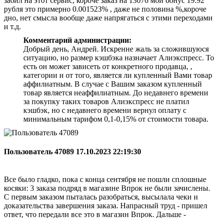
забил на этот сервис, короче заказ на 13076 мой бонус 19.92
рубля это примерно 0.001523% , даже не половина %,короче
дно, нет смысла вообще даже напрягаться с этими переходами
и т.д.
Комментарий администрации:
Добрый день, Андрей. Искренне жаль за сложившуюся
ситуацию, но размер кэшбэка назначает Алиэкспресс. То
есть он может зависеть от конкретного продавца, ,
категории и от того, является ли купленный Вами товар
аффилиатным. В случае с Вашим заказом купленный
товар является неаффилиатным. До недавнего времени
за покупку таких товаров Алиэкспресс не платил
кэшбэк, но с недавнего времени вернул оплату с
минимальным тарифом 0,1-0,15% от стоимости товара.
Пользователь 47089
17.10.2023 22:19:30
Все было гладко, пока с конца сентября не пошли сплошные
косяки: 3 заказа подряд в магазине Впрок не были зачислены.
С первым заказом пыталась разобраться, высылала чеки и
доказательства завершения заказа. Напрасный труд - пришел
ответ, что передали все это в магазин Впрок. Дальше -