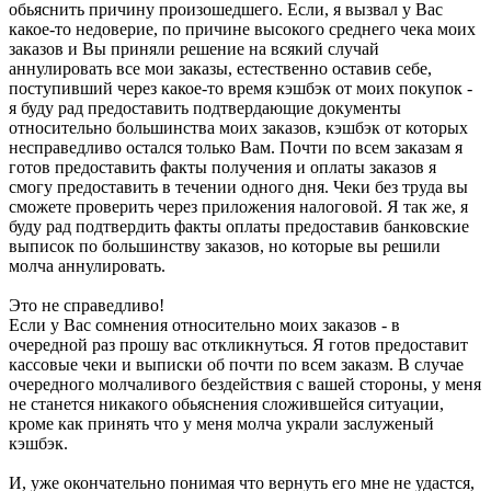
обьяснить причину произошедшего. Если, я вызвал у Вас
какое-то недоверие, по причине высокого среднего чека моих
заказов и Вы приняли решение на всякий случай
аннулировать все мои заказы, естественно оставив себе,
поступивший через какое-то время кэшбэк от моих покупок -
я буду рад предоставить подтвердающие документы
относительно большинства моих заказов, кэшбэк от которых
несправедливо остался только Вам. Почти по всем заказам я
готов предоставить факты получения и оплаты заказов я
смогу предоставить в течении одного дня. Чеки без труда вы
сможете проверить через приложения налоговой. Я так же, я
буду рад подтвердить факты оплаты предоставив банковские
выписок по большинству заказов, но которые вы решили
молча аннулировать.
Это не справедливо!
Если у Вас сомнения относительно моих заказов - в
очередной раз прошу вас откликнуться. Я готов предоставит
кассовые чеки и выписки об почти по всем заказм. В случае
очередного молчаливого бездействия с вашей стороны, у меня
не станется никакого обьяснения сложившейся ситуации,
кроме как принять что у меня молча украли заслуженый
кэшбэк.
И, уже окончательно понимая что вернуть его мне не удастся,