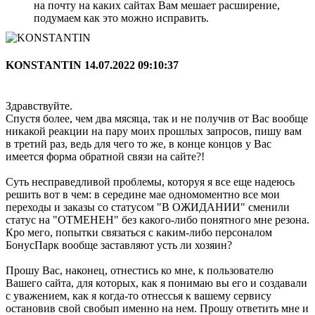
на почту на каких сайтах Вам мешает расширение,
подумаем как это можно исправить.
KONSTANTIN
14.07.2022 09:10:37
Здравствуйте.
Спустя более, чем два мясяца, так и не получив от Вас вообще
никакой реакции на пару моих прошлых запросов, пишу вам
в третий раз, ведь для чего то же, в конце концов у Вас
имеется форма обратной связи на сайте?!
Суть несправедливой проблемы, которуя я все еще надеюсь
решить вот в чем: в середине мае одномоментно все мои
переходы и заказы со статусом "В ОЖИДАНИИ" сменили
статус на "ОТМЕНЕН" без какого-либо понятного мне резона.
Кро мего, попытки связаться с каким-либо персоналом
БонусПарк вообще заставляют усть ли хозяин?
Прошу Вас, наконец, отнестись ко мне, к пользователю
Вашего сайта, для которых, как я понимаю вы его и создавали
с уважением, как я когда-то отнессья к вашему сервису
остановив свой свобып именно на нем. Прошу ответить мне и