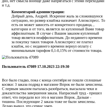
дно, нет смысла вообще даже напрягаться с этими переходами
и т.д.
Комментарий администрации:
Добрый день, Андрей. Искренне жаль за сложившуюся
ситуацию, но размер кэшбэка назначает Алиэкспресс. То
есть он может зависеть от конкретного продавца, ,
категории и от того, является ли купленный Вами товар
аффилиатным. В случае с Вашим заказом купленный
товар является неаффилиатным. До недавнего времени
за покупку таких товаров Алиэкспресс не платил
кэшбэк, но с недавнего времени вернул оплату с
минимальным тарифом 0,1-0,15% от стоимости товара.
Пользователь 47089
17.10.2023 22:19:30
Все было гладко, пока с конца сентября не пошли сплошные
косяки: 3 заказа подряд в магазине Впрок не были зачислены.
С первым заказом пыталась разобраться, высылала чеки и
доказательства завершения заказа. Напрасный труд - пришел
ответ, что передали все это в магазин Впрок. Дальше -
тишина. Последующие 2 заказа тоже не были зачислены.
Делаю вывод, что сервис умер.