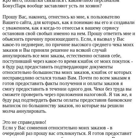
Кро мего, попытки связаться с каким-либо персоналом
БонусПарк вообще заставляют усть ли хозяин?
Прошу Вас, наконец, отнестись ко мне, к пользователю
Вашего сайта, для которых, как я понимаю вы его и создавали
с уважением, как я когда-то отнессья к вашему сервису
остановив свой свобып именно на нем. Прошу ответить мне и
обьяснить причину произошедшего. Если, я вызвал у Вас
какое-то недоверие, по причине высокого среднего чека моих
заказов и Вы приняли решение на всякий случай
аннулировать все мои заказы, естественно оставив себе,
поступивший через какое-то время кэшбэк от моих покупок -
я буду рад предоставить подтвердающие документы
относительно большинства моих заказов, кэшбэк от которых
несправедливо остался только Вам. Почти по всем заказам я
готов предоставить факты получения и оплаты заказов я
смогу предоставить в течении одного дня. Чеки без труда вы
сможете проверить через приложения налоговой. Я так же, я
буду рад подтвердить факты оплаты предоставив банковские
выписок по большинству заказов, но которые вы решили
молча аннулировать.
Это не справедливо!
Если у Вас сомнения относительно моих заказов - в
очередной раз прошу вас откликнуться. Я готов предоставит