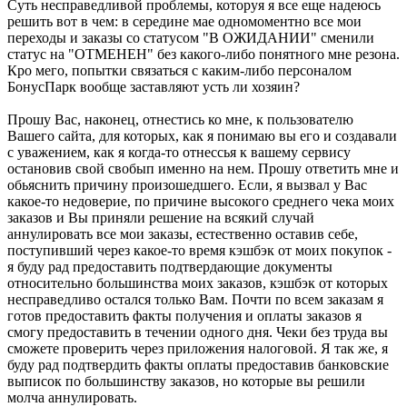
Суть несправедливой проблемы, которуя я все еще надеюсь
решить вот в чем: в середине мае одномоментно все мои
переходы и заказы со статусом "В ОЖИДАНИИ" сменили
статус на "ОТМЕНЕН" без какого-либо понятного мне резона.
Кро мего, попытки связаться с каким-либо персоналом
БонусПарк вообще заставляют усть ли хозяин?
Прошу Вас, наконец, отнестись ко мне, к пользователю
Вашего сайта, для которых, как я понимаю вы его и создавали
с уважением, как я когда-то отнессья к вашему сервису
остановив свой свобып именно на нем. Прошу ответить мне и
обьяснить причину произошедшего. Если, я вызвал у Вас
какое-то недоверие, по причине высокого среднего чека моих
заказов и Вы приняли решение на всякий случай
аннулировать все мои заказы, естественно оставив себе,
поступивший через какое-то время кэшбэк от моих покупок -
я буду рад предоставить подтвердающие документы
относительно большинства моих заказов, кэшбэк от которых
несправедливо остался только Вам. Почти по всем заказам я
готов предоставить факты получения и оплаты заказов я
смогу предоставить в течении одного дня. Чеки без труда вы
сможете проверить через приложения налоговой. Я так же, я
буду рад подтвердить факты оплаты предоставив банковские
выписок по большинству заказов, но которые вы решили
молча аннулировать.