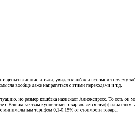
то деньги лишние что-ли, увидел кэшбэк и вспомнил почему забил
смысла вообще даже напрягаться с этими переходами и т.д.
ацию, но размер кэшбэка назначает Алиэкспресс. То есть он може
ае с Вашим заказом купленный товар является неаффилиатным. Д
 с минимальным тарифом 0,1-0,15% от стоимости товара.