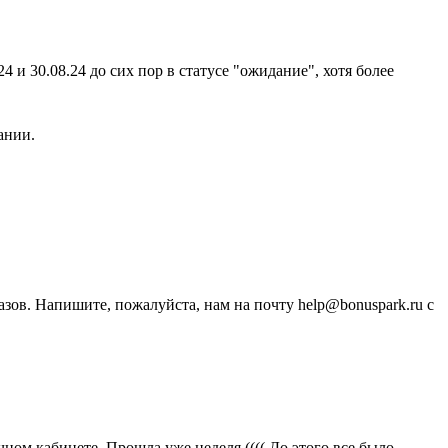
4 и 30.08.24 до сих пор в статусе "ожидание", хотя более
ании.
зов. Напишите, пожалуйста, нам на почту help@bonuspark.ru с
ичном кабинете. Прошла уже неделя (((( До этого все было