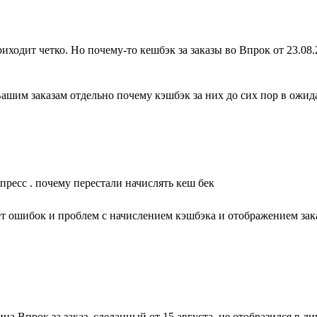
ходит четко. Но почему-то кешбэк за заказы во Впрок от 23.08.2
шим заказам отдельно почему кэшбэк за них до сих пор в ожид
пресс . почему перестали начислять кеш бек
ет ошибок и проблем с начислением кэшбэка и отображением зака
на Впрок за заказ, сделанный от 15 августа, не отобразился в л