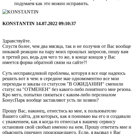
подумаем как это можно исправить.
KONSTANTIN
14.07.2022 09:10:37
Здравствуйте.
Спустя более, чем два мясяца, так и не получив от Вас вообще
никакой реакции на пару моих прошлых запросов, пишу вам
в третий раз, ведь для чего то же, в конце концов у Вас
имеется форма обратной связи на сайте?!
Суть несправедливой проблемы, которуя я все еще надеюсь
решить вот в чем: в середине мае одномоментно все мои
переходы и заказы со статусом "В ОЖИДАНИИ" сменили
статус на "ОТМЕНЕН" без какого-либо понятного мне резона.
Кро мего, попытки связаться с каким-либо персоналом
БонусПарк вообще заставляют усть ли хозяин?
Прошу Вас, наконец, отнестись ко мне, к пользователю
Вашего сайта, для которых, как я понимаю вы его и создавали
с уважением, как я когда-то отнессья к вашему сервису
остановив свой свобып именно на нем. Прошу ответить мне и
обьяснить причину произошедшего. Если, я вызвал у Вас