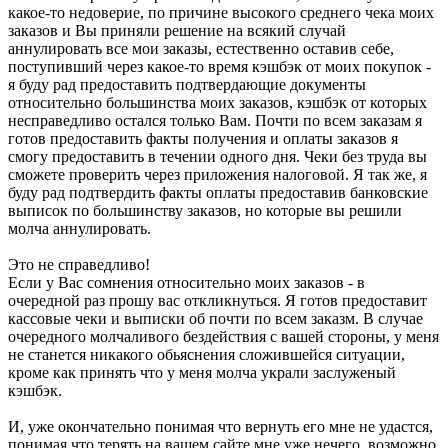
какое-то недоверие, по причине высокого среднего чека моих
заказов и Вы приняли решение на всякий случай
аннулировать все мои заказы, естественно оставив себе,
поступивший через какое-то время кэшбэк от моих покупок -
я буду рад предоставить подтвердающие документы
относительно большинства моих заказов, кэшбэк от которых
несправедливо остался только Вам. Почти по всем заказам я
готов предоставить факты получения и оплаты заказов я
смогу предоставить в течении одного дня. Чеки без труда вы
сможете проверить через приложения налоговой. Я так же, я
буду рад подтвердить факты оплаты предоставив банковские
выписок по большинству заказов, но которые вы решили
молча аннулировать.
Это не справедливо!
Если у Вас сомнения относительно моих заказов - в
очередной раз прошу вас откликнуться. Я готов предоставит
кассовые чеки и выписки об почти по всем заказм. В случае
очередного молчаливого бездействия с вашей стороны, у меня
не станется никакого обьяснения сложившейся ситуации,
кроме как принять что у меня молча украли заслуженый
кэшбэк.
И, уже окончательно понимая что вернуть его мне не удастся,
понимая что терять на вашем сайте мне уже нечего, возможно