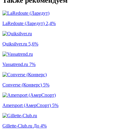
Также рекомендуем
LaRedoute (Ларедут)
2,4%
Quiksilver.ru
5,6%
Vassatrend.ru
7%
Converse (Конверс)
5%
Amersport (АмерСпорт)
5%
Gillette-Club.ru
До 4%