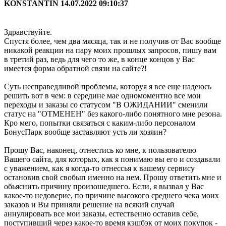
KONSTANTIN
14.07.2022 09:10:37
Здравствуйте.
Спустя более, чем два мясяца, так и не получив от Вас вообще
никакой реакции на пару моих прошлых запросов, пишу вам
в третий раз, ведь для чего то же, в конце концов у Вас
имеется форма обратной связи на сайте?!
Суть несправедливой проблемы, которуя я все еще надеюсь
решить вот в чем: в середине мае одномоментно все мои
переходы и заказы со статусом "В ОЖИДАНИИ" сменили
статус на "ОТМЕНЕН" без какого-либо понятного мне резона.
Кро мего, попытки связаться с каким-либо персоналом
БонусПарк вообще заставляют усть ли хозяин?
Прошу Вас, наконец, отнестись ко мне, к пользователю
Вашего сайта, для которых, как я понимаю вы его и создавали
с уважением, как я когда-то отнессья к вашему сервису
остановив свой свобып именно на нем. Прошу ответить мне и
обьяснить причину произошедшего. Если, я вызвал у Вас
какое-то недоверие, по причине высокого среднего чека моих
заказов и Вы приняли решение на всякий случай
аннулировать все мои заказы, естественно оставив себе,
поступивший через какое-то время кэшбэк от моих покупок -