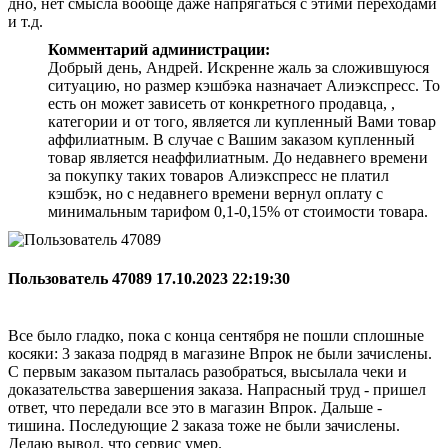
дно, нет смысла вообще даже напрягаться с этими переходами
и т.д.
Комментарий администрации:
Добрый день, Андрей. Искренне жаль за сложившуюся
ситуацию, но размер кэшбэка назначает Алиэкспресс. То
есть он может зависеть от конкретного продавца, ,
категории и от того, является ли купленный Вами товар
аффилиатным. В случае с Вашим заказом купленный
товар является неаффилиатным. До недавнего времени
за покупку таких товаров Алиэкспресс не платил
кэшбэк, но с недавнего времени вернул оплату с
минимальным тарифом 0,1-0,15% от стоимости товара.
Пользователь 47089
17.10.2023 22:19:30
Все было гладко, пока с конца сентября не пошли сплошные
косяки: 3 заказа подряд в магазине Впрок не были зачислены.
С первым заказом пыталась разобраться, высылала чеки и
доказательства завершения заказа. Напрасный труд - пришел
ответ, что передали все это в магазин Впрок. Дальше -
тишина. Последующие 2 заказа тоже не были зачислены.
Делаю вывод, что сервис умер.