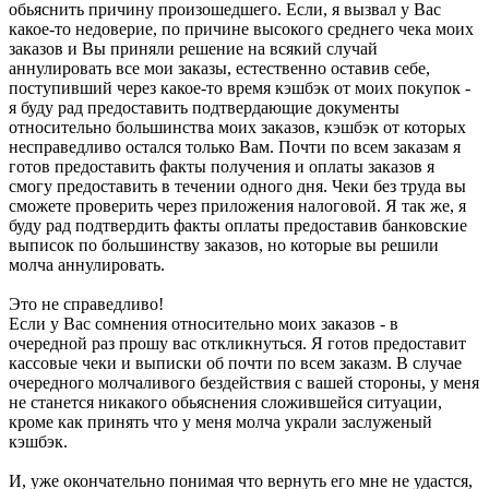
обьяснить причину произошедшего. Если, я вызвал у Вас
какое-то недоверие, по причине высокого среднего чека моих
заказов и Вы приняли решение на всякий случай
аннулировать все мои заказы, естественно оставив себе,
поступивший через какое-то время кэшбэк от моих покупок -
я буду рад предоставить подтвердающие документы
относительно большинства моих заказов, кэшбэк от которых
несправедливо остался только Вам. Почти по всем заказам я
готов предоставить факты получения и оплаты заказов я
смогу предоставить в течении одного дня. Чеки без труда вы
сможете проверить через приложения налоговой. Я так же, я
буду рад подтвердить факты оплаты предоставив банковские
выписок по большинству заказов, но которые вы решили
молча аннулировать.
Это не справедливо!
Если у Вас сомнения относительно моих заказов - в
очередной раз прошу вас откликнуться. Я готов предоставит
кассовые чеки и выписки об почти по всем заказм. В случае
очередного молчаливого бездействия с вашей стороны, у меня
не станется никакого обьяснения сложившейся ситуации,
кроме как принять что у меня молча украли заслуженый
кэшбэк.
И, уже окончательно понимая что вернуть его мне не удастся,