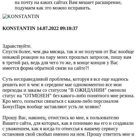
на почту на каких сайтах Вам мешает расширение,
подумаем как это можно исправить.
KONSTANTIN
14.07.2022 09:10:37
Здравствуйте.
Спустя более, чем два мясяца, так и не получив от Вас вообще
никакой реакции на пару моих прошлых запросов, пишу вам
в третий раз, ведь для чего то же, в конце концов у Вас
имеется форма обратной связи на сайте?!
Суть несправедливой проблемы, которуя я все еще надеюсь
решить вот в чем: в середине мае одномоментно все мои
переходы и заказы со статусом "В ОЖИДАНИИ" сменили
статус на "ОТМЕНЕН" без какого-либо понятного мне резона.
Кро мего, попытки связаться с каким-либо персоналом
БонусПарк вообще заставляют усть ли хозяин?
Прошу Вас, наконец, отнестись ко мне, к пользователю
Вашего сайта, для которых, как я понимаю вы его и создавали
с уважением, как я когда-то отнессья к вашему сервису
остановив свой свобып именно на нем. Прошу ответить мне и