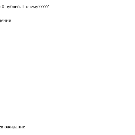
ю 0 рублей. Почему?????
дении
цев ожидание