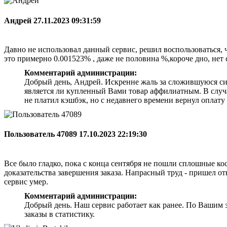
Андрей
27.11.2023 09:31:59
Давно не использовал данный сервис, решил воспользоваться, ч
это примерно 0.001523% , даже не половина %,короче дно, нет 
Комментарий администрации:
Добрый день, Андрей. Искренне жаль за сложившуюся ситу
является ли купленный Вами товар аффилиатным. В случ
не платил кэшбэк, но с недавнего времени вернул оплату
Пользователь 47089
17.10.2023 22:19:30
Все было гладко, пока с конца сентября не пошли сплошные кос
доказательства завершения заказа. Напрасный труд - пришел от
сервис умер.
Комментарий администрации:
Добрый день. Наш сервис работает как ранее. По Вашим з
заказы в статистику.