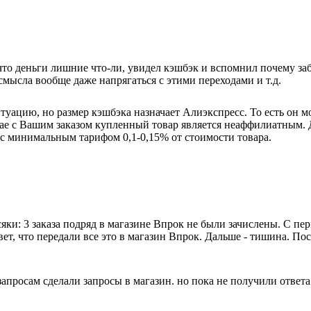
то деньги лишние что-ли, увидел кэшбэк и вспомнил почему забил
смысла вообще даже напрягаться с этими переходами и т.д.
ацию, но размер кэшбэка назначает Алиэкспресс. То есть он може
ае с Вашим заказом купленный товар является неаффилиатным. Д
 с минимальным тарифом 0,1-0,15% от стоимости товара.
яки: 3 заказа подряд в магазине Впрок не были зачислены. С пе
вет, что передали все это в магазин Впрок. Дальше - тишина. П
апросам сделали запросы в магазин. но пока не получили ответа