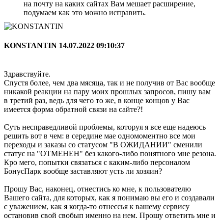
на почту на каких сайтах Вам мешает расширение,
подумаем как это можно исправить.
KONSTANTIN
14.07.2022 09:10:37
Здравствуйте.
Спустя более, чем два мясяца, так и не получив от Вас вообще
никакой реакции на пару моих прошлых запросов, пишу вам
в третий раз, ведь для чего то же, в конце концов у Вас
имеется форма обратной связи на сайте?!
Суть несправедливой проблемы, которуя я все еще надеюсь
решить вот в чем: в середине мае одномоментно все мои
переходы и заказы со статусом "В ОЖИДАНИИ" сменили
статус на "ОТМЕНЕН" без какого-либо понятного мне резона.
Кро мего, попытки связаться с каким-либо персоналом
БонусПарк вообще заставляют усть ли хозяин?
Прошу Вас, наконец, отнестись ко мне, к пользователю
Вашего сайта, для которых, как я понимаю вы его и создавали
с уважением, как я когда-то отнессья к вашему сервису
остановив свой свобып именно на нем. Прошу ответить мне и