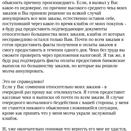
обьяснить причину произошедшего. Если, я вызвал у Вас
какое-то недоверие, по причине высокого среднего чека моих
заказов и Вы приняли решение на всякий случай
аннулировать все мои заказы, естественно оставив себе,
поступивший через какое-то время кэшбэк от моих покупок -
я буду рад предоставить подтвердающие документы
относительно большинства моих заказов, кэшбэк от которых
несправедливо остался только Вам. Почти по всем заказам я
готов предоставить факты получения и оплаты заказов я
смогу предоставить в течении одного дня. Чеки без труда вы
сможете проверить через приложения налоговой. Я так же, я
буду рад подтвердить факты оплаты предоставив банковские
выписок по большинству заказов, но которые вы решили
молча аннулировать.
Это не справедливо!
Если у Вас сомнения относительно моих заказов - в
очередной раз прошу вас откликнуться. Я готов предоставит
кассовые чеки и выписки об почти по всем заказм. В случае
очередного молчаливого бездействия с вашей стороны, у меня
не станется никакого обьяснения сложившейся ситуации,
кроме как принять что у меня молча украли заслуженый
кэшбэк.
И, уже окончательно понимая что вернуть его мне не удастся,