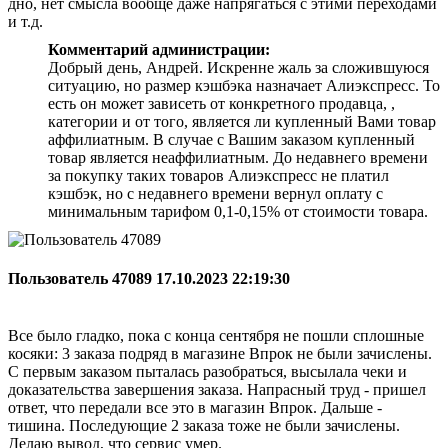
дно, нет смысла вообще даже напрягаться с этими переходами
и т.д.
Комментарий администрации:
Добрый день, Андрей. Искренне жаль за сложившуюся
ситуацию, но размер кэшбэка назначает Алиэкспресс. То
есть он может зависеть от конкретного продавца, ,
категории и от того, является ли купленный Вами товар
аффилиатным. В случае с Вашим заказом купленный
товар является неаффилиатным. До недавнего времени
за покупку таких товаров Алиэкспресс не платил
кэшбэк, но с недавнего времени вернул оплату с
минимальным тарифом 0,1-0,15% от стоимости товара.
Пользователь 47089
17.10.2023 22:19:30
Все было гладко, пока с конца сентября не пошли сплошные
косяки: 3 заказа подряд в магазине Впрок не были зачислены.
С первым заказом пыталась разобраться, высылала чеки и
доказательства завершения заказа. Напрасный труд - пришел
ответ, что передали все это в магазин Впрок. Дальше -
тишина. Последующие 2 заказа тоже не были зачислены.
Делаю вывод, что сервис умер.