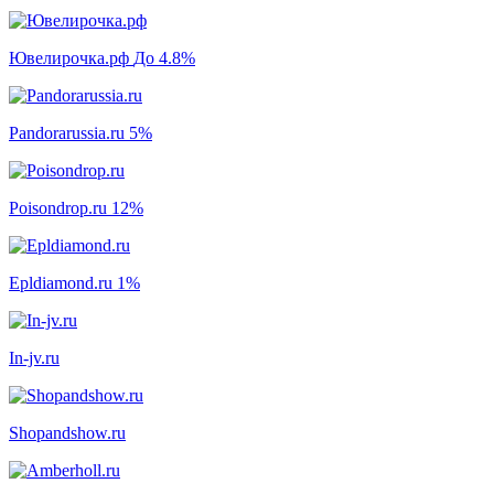
Ювелирочка.рф
До 4.8%
Pandorarussia.ru
5%
Poisondrop.ru
12%
Epldiamond.ru
1%
In-jv.ru
Shopandshow.ru