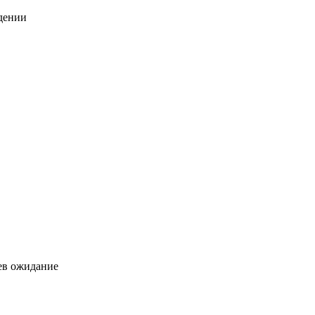
дении
цев ожидание