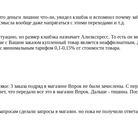
то деньги лишние что-ли, увидел кэшбэк и вспомнил почему забил
смысла вообще даже напрягаться с этими переходами и т.д.
ацию, но размер кэшбэка назначает Алиэкспресс. То есть он може
ае с Вашим заказом купленный товар является неаффилиатным. Д
 с минимальным тарифом 0,1-0,15% от стоимости товара.
яки: 3 заказа подряд в магазине Впрок не были зачислены. С пе
вет, что передали все это в магазин Впрок. Дальше - тишина. П
апросам сделали запросы в магазин. но пока не получили ответа