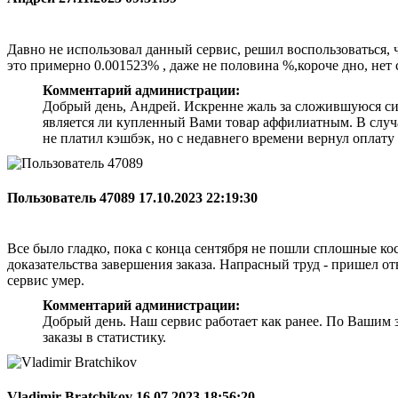
Давно не использовал данный сервис, решил воспользоваться, ч
это примерно 0.001523% , даже не половина %,короче дно, нет 
Комментарий администрации:
Добрый день, Андрей. Искренне жаль за сложившуюся ситу
является ли купленный Вами товар аффилиатным. В случ
не платил кэшбэк, но с недавнего времени вернул оплату
Пользователь 47089
17.10.2023 22:19:30
Все было гладко, пока с конца сентября не пошли сплошные кос
доказательства завершения заказа. Напрасный труд - пришел от
сервис умер.
Комментарий администрации:
Добрый день. Наш сервис работает как ранее. По Вашим з
заказы в статистику.
Vladimir Bratchikov
16.07.2023 18:56:20