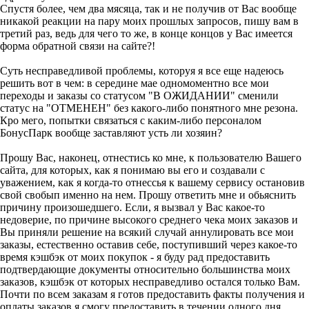
Спустя более, чем два мясяца, так и не получив от Вас вообще
никакой реакции на пару моих прошлых запросов, пишу вам в
третий раз, ведь для чего то же, в конце концов у Вас имеется
форма обратной связи на сайте?!
Суть несправедливой проблемы, которуя я все еще надеюсь
решить вот в чем: в середине мае одномоментно все мои
переходы и заказы со статусом "В ОЖИДАНИИ" сменили
статус на "ОТМЕНЕН" без какого-либо понятного мне резона.
Кро мего, попытки связаться с каким-либо персоналом
БонусПарк вообще заставляют усть ли хозяин?
Прошу Вас, наконец, отнестись ко мне, к пользователю Вашего
сайта, для которых, как я понимаю вы его и создавали с
уважением, как я когда-то отнессья к вашему сервису остановив
свой свобып именно на нем. Прошу ответить мне и обьяснить
причину произошедшего. Если, я вызвал у Вас какое-то
недоверие, по причине высокого среднего чека моих заказов и
Вы приняли решение на всякий случай аннулировать все мои
заказы, естественно оставив себе, поступивший через какое-то
время кэшбэк от моих покупок - я буду рад предоставить
подтвердающие документы относительно большинства моих
заказов, кэшбэк от которых несправедливо остался только Вам.
Почти по всем заказам я готов предоставить факты получения и
оплаты заказов я смогу предоставить в течении одного дня.