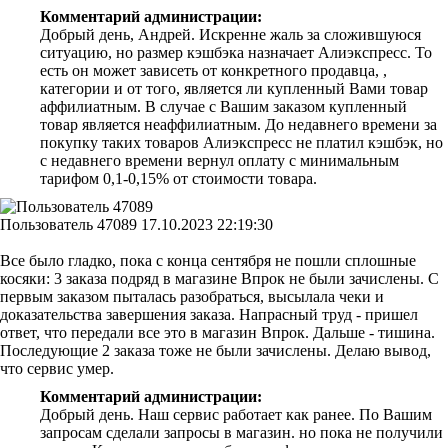
Комментарий администрации:
Добрый день, Андрей. Искренне жаль за сложившуюся
ситуацию, но размер кэшбэка назначает Алиэкспресс. То
есть он может зависеть от конкретного продавца, ,
категории и от того, является ли купленный Вами товар
аффилиатным. В случае с Вашим заказом купленный
товар является неаффилиатным. До недавнего времени за
покупку таких товаров Алиэкспресс не платил кэшбэк, но
с недавнего времени вернул оплату с минимальным
тарифом 0,1-0,15% от стоимости товара.
Пользователь 47089
17.10.2023 22:19:30
Все было гладко, пока с конца сентября не пошли сплошные
косяки: 3 заказа подряд в магазине Впрок не были зачислены. С
первым заказом пыталась разобраться, высылала чеки и
доказательства завершения заказа. Напрасный труд - пришел
ответ, что передали все это в магазин Впрок. Дальше - тишина.
Последующие 2 заказа тоже не были зачислены. Делаю вывод,
что сервис умер.
Комментарий администрации:
Добрый день. Наш сервис работает как ранее. По Вашим
запросам сделали запросы в магазин. но пока не получили