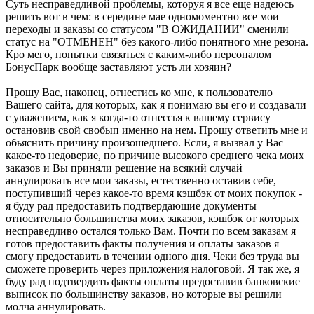
Суть несправедливой проблемы, которуя я все еще надеюсь
решить вот в чем: в середине мае одномоментно все мои
переходы и заказы со статусом "В ОЖИДАНИИ" сменили
статус на "ОТМЕНЕН" без какого-либо понятного мне резона.
Кро мего, попытки связаться с каким-либо персоналом
БонусПарк вообще заставляют усть ли хозяин?
Прошу Вас, наконец, отнестись ко мне, к пользователю
Вашего сайта, для которых, как я понимаю вы его и создавали
с уважением, как я когда-то отнессья к вашему сервису
остановив свой свобып именно на нем. Прошу ответить мне и
обьяснить причину произошедшего. Если, я вызвал у Вас
какое-то недоверие, по причине высокого среднего чека моих
заказов и Вы приняли решение на всякий случай
аннулировать все мои заказы, естественно оставив себе,
поступивший через какое-то время кэшбэк от моих покупок -
я буду рад предоставить подтвердающие документы
относительно большинства моих заказов, кэшбэк от которых
несправедливо остался только Вам. Почти по всем заказам я
готов предоставить факты получения и оплаты заказов я
смогу предоставить в течении одного дня. Чеки без труда вы
сможете проверить через приложения налоговой. Я так же, я
буду рад подтвердить факты оплаты предоставив банковские
выписок по большинству заказов, но которые вы решили
молча аннулировать.