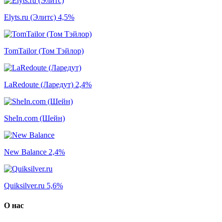
Elyts.ru (Элитс)
4,5%
TomTailor (Том Тэйлор)
LaRedoute (Ларедут)
2,4%
SheIn.com (Шейн)
New Balance
2,4%
Quiksilver.ru
5,6%
О нас