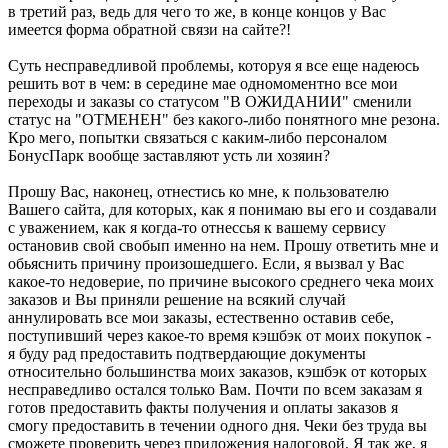
в третий раз, ведь для чего то же, в конце концов у Вас
имеется форма обратной связи на сайте?!
Суть несправедливой проблемы, которуя я все еще надеюсь
решить вот в чем: в середине мае одномоментно все мои
переходы и заказы со статусом "В ОЖИДАНИИ" сменили
статус на "ОТМЕНЕН" без какого-либо понятного мне резона.
Кро мего, попытки связаться с каким-либо персоналом
БонусПарк вообще заставляют усть ли хозяин?
Прошу Вас, наконец, отнестись ко мне, к пользователю
Вашего сайта, для которых, как я понимаю вы его и создавали
с уважением, как я когда-то отнессья к вашему сервису
остановив свой свобып именно на нем. Прошу ответить мне и
обьяснить причину произошедшего. Если, я вызвал у Вас
какое-то недоверие, по причине высокого среднего чека моих
заказов и Вы приняли решение на всякий случай
аннулировать все мои заказы, естественно оставив себе,
поступивший через какое-то время кэшбэк от моих покупок -
я буду рад предоставить подтвердающие документы
относительно большинства моих заказов, кэшбэк от которых
несправедливо остался только Вам. Почти по всем заказам я
готов предоставить факты получения и оплаты заказов я
смогу предоставить в течении одного дня. Чеки без труда вы
сможете проверить через приложения налоговой. Я так же, я